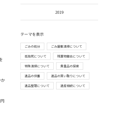
2019
テーマ
を表示
ごみの処分
ごみ屋敷清掃について
孤独死について
残置物撤去について
を
特殊清掃について
貴重品の探索
遺品の供養
遺品の買い取りについて
かか
遺品整理について
遺産相続について
万円