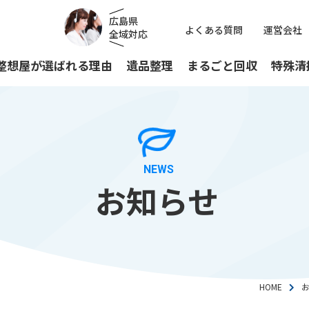
広島県
よくある質問
運営会社
全域対応
整想屋が選ばれる理由
遺品整理
まるごと回収
特殊清
MOVAL PRIVATE
OW MEMENTO-REMOVAL
REMOVAL BUSIN
FLOW CLEANING
個人のお客様
遺品整理／
法人のお客
特殊清掃
NEWS
家まるごと回収プラン
まるごと回収プラン
まるごと回
お知らせ
HOME