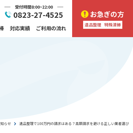
受付時間8:00~22:00
お急ぎの方
0823-27-4525
遺品整理
特殊清掃
掃
対応実績
ご利用の流れ
ESS
様
収プラン
お知らせ
遺品整理で100万円の請求はある？高額請求を避ける正しい業者選び