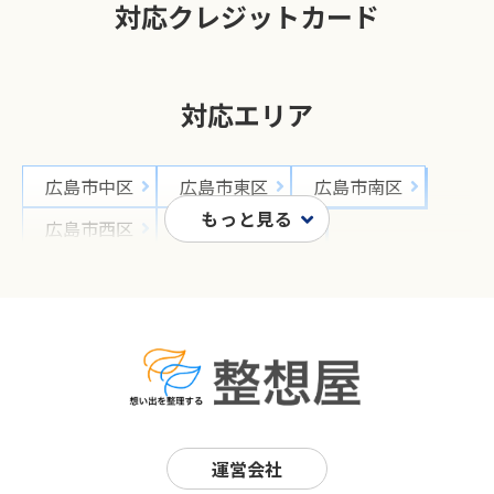
対応クレジットカード
対応エリア
広島市中区
広島市東区
広島市南区
広島市西区
広島市安佐南区
広島市安佐北区
広島市安芸区
広島市佐伯区
呉市
竹原市
三原市
尾道市
福山市
府中市
三次市
庄原市
大竹市
東広島市
廿日市市
安芸高田市
江田島市
安芸郡 府中町
運営会社
安芸郡 海田町
安芸郡 熊野町