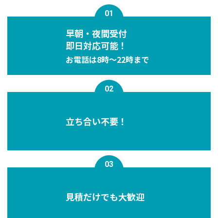
01
早朝・夜間受付
即⽇対応可能！
お電話は8時〜22時まで
02
立ち合い不要！
03
⾒積だけでも⼤歓迎