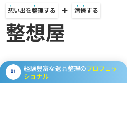
+
想
い出を
整
理する
清
掃
する
整想屋
経験豊富な遺品整理の
プロフェッ
01
ショナル