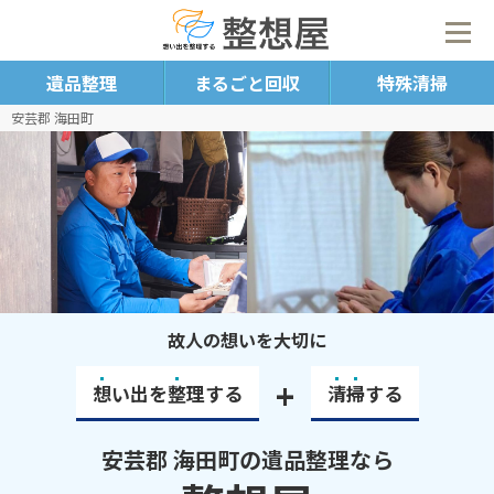
遺品整理
まるごと回収
特殊清掃
安芸郡 海田町
故人の想いを大切に
+
想
い出を
整
理する
清
掃
する
安芸郡 海田町の遺品整理なら