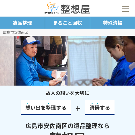
遺品整理
まるごと回収
特殊清掃
広島市安佐南区
故人の想いを大切に
+
想
い出を
整
理する
清
掃
する
広島市安佐南区の遺品整理なら