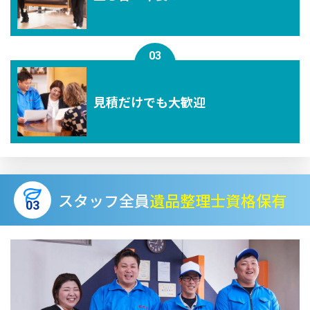
03
⾒積だけでも⼤歓迎
スタッフ全員
遺品整理士資格保有
03