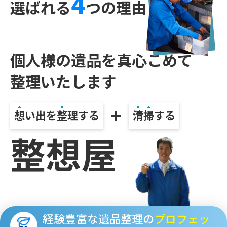
4
選ばれる
つの理由
個人様の遺品を真心こめて
整理いたします
+
想
い出を
整
理する
清
掃
する
整想屋
経験豊富な遺品整理の
プロフェッ