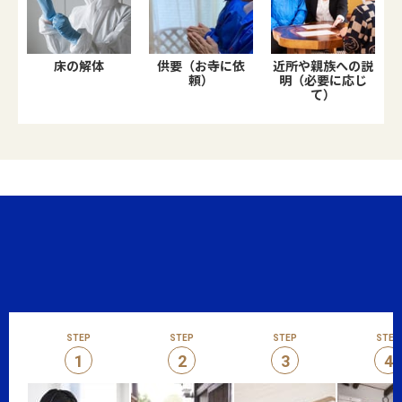
床の解体
供要（お寺に依
近所や親族への説
頼）
明（必要に応じ
て）
STEP
STEP
STEP
STEP
1
2
3
4