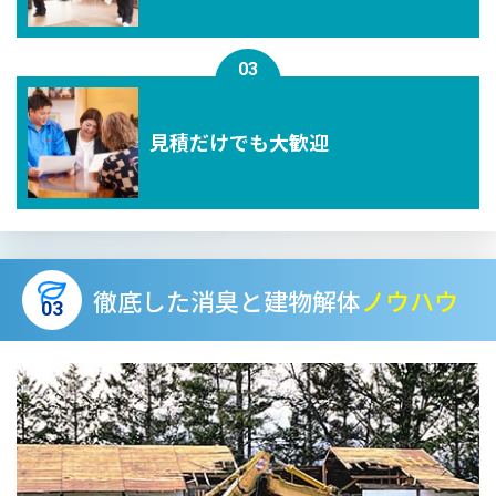
03
⾒積だけでも⼤歓迎
徹底した消臭と建物解体
ノウハウ
03