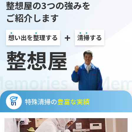
整想屋の3つの強みを
ご紹介します
+
想
い出を
整
理する
清
掃
する
整想屋
特殊清掃の
豊富な実績
01